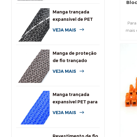
Bloc
Manga trançada
expansível de PET
Para
de alta retardância à
VEJA MAIS
mais 
chama
Manga de proteção
de fio trançado
expansível
VEJA MAIS
resistente a
roedores
Manga trançada
expansível PET para
cabos
VEJA MAIS
Revestimento de fio