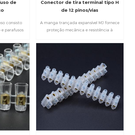
fuso de
Conector de tira terminal tipo H
co
de 12 pinos/vias
uso consisto
A manga trançada expansível MJ fornece
o e parafusos
proteção mecânica e resistência à
 cada par de
abrasão para vários chicotes elétricos,
r do próximo,
mangueiras, tubos, bloco de terminais,
bio.Defina os
etc.
 confiável e
acidental com