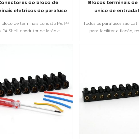
Conectores do bloco de
Blocos terminais de
inais elétricos do parafuso
único de entrada 
de H tipo
e bloco de terminais consisto PE, PP
Todos os parafusos são cati
u PA Shell, condutor de latão e
para facilitar a fiação, r
usos de aço zinco, que apresentam
retardador de chamas isolad
lamento, resistência à corrosão e
à corrosão e resistência 
aste resistência; Eles Pode ter a
atura entre menos 40 a 150 graus
s, tenha boa condutividade elétrica.