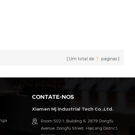
Um total de
1
páginas
CONTATE-NOS
Xiamen Mj Industrial Tech Co.,Ltd.
anga
Room 502-1, Building 6, 2879 Dongfu
Avenue, Dongfu Street, Haicang District,