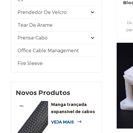
Bloc
Prendedor De Velcro
Os 
Tear De Arame
par
conexã
Prensa-Cabo
lum
Office Cable Management
poliet
boa res
Fire Sleeve
pode
Invól
quali
al
Novos Produtos
envel
Manga trançada
expansível de cabos
PET de uso geral
VEJA MAIS