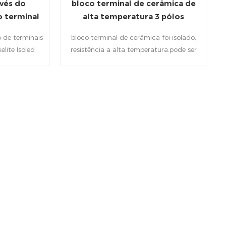
avés do
bloco terminal de cerâmica de
o terminal
alta temperatura 3 pólos
o
o de terminais
bloco terminal de cerâmica foi isolado,
elite Isoled
resistência a alta temperatura.pode ser
el latão +
amplamente utilizado em
tente ao calor
eletrodomésticos, controle elétrico, fonte
k de lâmpadas
elétrica, etc. Os parafusos protegem os
icos, controle
fios para um contato confiável e ajudam
mentação,
a evitar o contato acidental com os
nas elétricas
terminais.