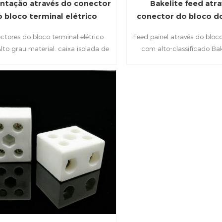
ntação através do conector
Bakelite feed atr
 bloco terminal elétrico
conector do bloco d
do parafus
ctores do bloco terminal elétrico
Feed painel através do bloc
to grau material. caixa isolada de
com alto-classificado Bak
leno pe + niquelado latão + parafuso
Housing + banhado a níqu
izado, resistente ao calor até 65 ℃.
Parafuso galvanizado, resis
terminais de parafuso de duas filas
até 125 ℃. Aplicou-se a lin
 ser aplicados para a conexão de
de iluminação, eletrodomést
lâmpadas de iluminação,
elétrico, fonte de ali
domésticos, controle elétrico, fonte
manutenção elétrica, máqui
limentação, manutenção elétrica,
e mais.
quinaria elétrica e muito mais.