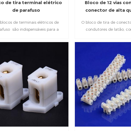
o de tira terminal elétrico
Bloco de 12 vias co
de parafuso
conector de alta q
blocos de terminais elétricos de
O bloco de tira de conecto
afuso são indispensáveis ​​para a
condutores de latão, c
o elétrica de aparelhos elétricos e
condutividade elétrica e co
inárias. o invólucro é isolado por
Fácil de conectar e adequa
ileno PE. Possui funções condutoras,
rápida e fácil de fi
istência ao calor e longa vida útil e
 ser usado por um longo tempo.
ucro retardador de chama de alta
dade, longa vida útil, resistência a
tas temperaturas, resistência ao
hecimento, resistência à corrosão.