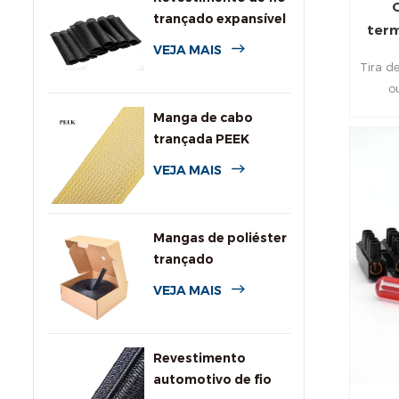
trançado expansível
term
PPS de alta
VEJA MAIS
temperatura
Tira d
o
paraf
Manga de cabo
iso
trançada PEEK
desg
VEJA MAIS
temper
Celsiu
Mangas de poliéster
trançado
personalizadas com
VEJA MAIS
caixa dispensadora
Revestimento
automotivo de fio