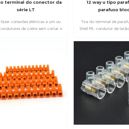
o terminal do conector da
12 way u tipo para
série LT
parafuso blo
 fazer conexões elétricas a um ou
Tira do terminal de paraf
condutores de cobre sem cortar o
Shell PE, condutor de latã
condutor principal.
de aço banhados a zinco,
terminais é isolado a parti
evitando circuitos de distúr
parafusos seguros Contato
ajudar a evitar o contato 
os terminais