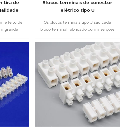
m tira de
Blocos terminais de conector
ualidade
elétrico tipo U
r é feito de
Os blocos terminais tipo U são cada
om grande
bloco terminal fabricado com inserções
nfiabilidade.
de condutor de latão com parafusos de
do para união
conector eletro-estanhados. Adequado
ação.
para junção rápida e leste de fiação de
veículos, fiação de barcos e caravanas,
modelagem elétrica, iluminação
doméstica, conexões de energia elétrica
em geral.