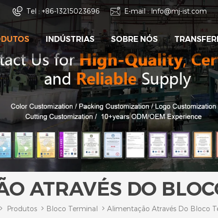
Tel :
+86-13215023696
E-mail :
Info@mj-ist.com
ODUTOS
INDÚSTRIAS
SOBRE NÓS
TRANSFER
ÃO ATRAVÉS DO BLOC
Produtos
Bloco Terminal
Alimentação Através Do Bloco T