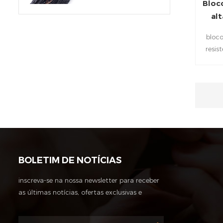
Bloc
al
bloco
resis
eletro
elétr
fios p
a e
BOLETIM DE NOTÍCIAS
inscreva-se na nossa newsletter para receber
as últimas notícias, ofertas exclusivas e
outras informações sobre descontos.