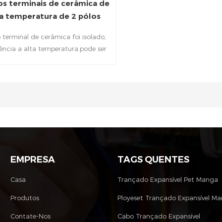
os terminais de cerâmica de
ta temperatura de 2 pólos
 terminal de cerâmica foi isolado,
tência a alta temperatura.pode ser
amplamente utilizado em
domésticos, controle elétrico, fonte
ica, etc. Os parafusos protegem os
ara um contato confiável e ajudam
vitar o contato acidental com os
terminais.
EMPRESA
TAGS QUENTES
Casa
Trançado Expansível Pet Manga
Produtos
Ployeset Trançado Expansível M
Contate-Nos
Cabo Trançado Expansível