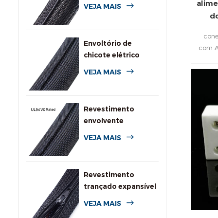
trançado dividido e
alime
VEJA MAIS
autoenrolável
do
cone
Envoltório de
com Al
chicote elétrico
polieti
tubular dividido em
galvan
VEJA MAIS
tecido
Estes 
podem
Revestimento
eletro
envolvente
de a
retardante de
VEJA MAIS
ma
chamas com
classificação UL94
V0
Revestimento
trançado expansível
para cabos com
VEJA MAIS
zíper