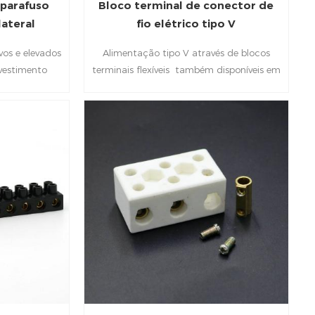
 parafuso
Bloco terminal de conector de
lateral
fio elétrico tipo V
vos e elevados
Alimentação tipo V através de blocos
evestimento
terminais flexíveis também disponíveis em
o, resistência
material PA e PP. Possui funções
ao desgaste.
condutoras, boa resistência ao calor e
longa vida útil.