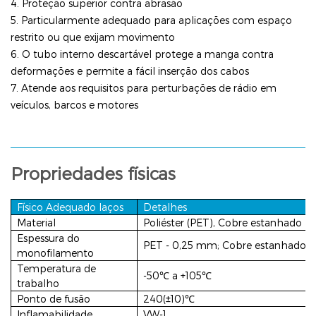
4. Proteção superior contra abrasão
5. Particularmente adequado para aplicações com espaço
restrito ou que exijam movimento
6. O tubo interno descartável protege a manga contra
deformações e permite a fácil inserção dos cabos
7. Atende aos requisitos para perturbações de rádio em
veículos, barcos e motores
Propriedades físicas
Físico Adequado
laços
Detalhes
Material
Poliéster (PET), Cobre estanhado
Espessura do
PET - 0,25 mm; Cobre estanhado -
monofilamento
Temperatura de
-50℃ a +105℃
trabalho
Ponto de fusão
240(±10)℃
Inflamabilidade
VW-1