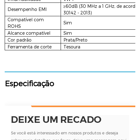
≥60dB (30 MHz a 1 GHz; de acord
Desempenho EMI
30142 - 2013)
Compatível com
Sim
ROHS
Alcance compatível
Sim
Cor padrão
Prata/Preto
Ferramenta de corte
Tesoura
Especificação
DEIXE UM RECADO
Se você está interessado em nossos produtos e deseja