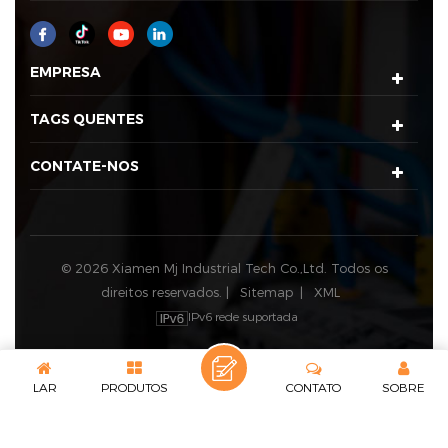
EMPRESA
TAGS QUENTES
CONTATE-NOS
© 2026 Xiamen Mj Industrial Tech Co.,Ltd. Todos os
direitos reservados. |
Sitemap
|
XML
IPv6 rede suportada
LAR
PRODUTOS
CONTATO
SOBRE